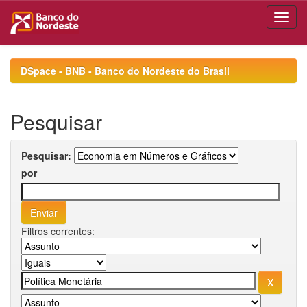
Skip
navigation
DSpace - BNB - Banco do Nordeste do Brasil
Pesquisar
Pesquisar:
por
Filtros correntes: