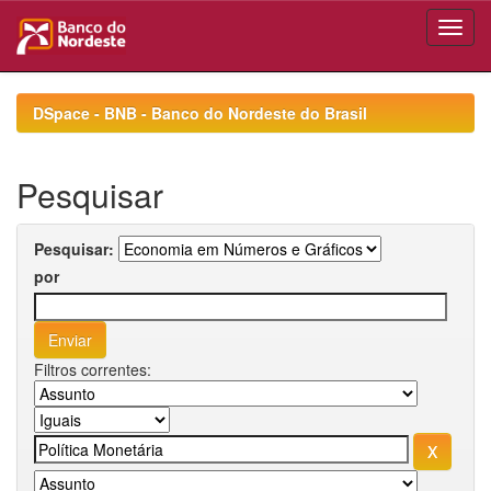
Skip
navigation
DSpace - BNB - Banco do Nordeste do Brasil
Pesquisar
Pesquisar:
por
Filtros correntes: