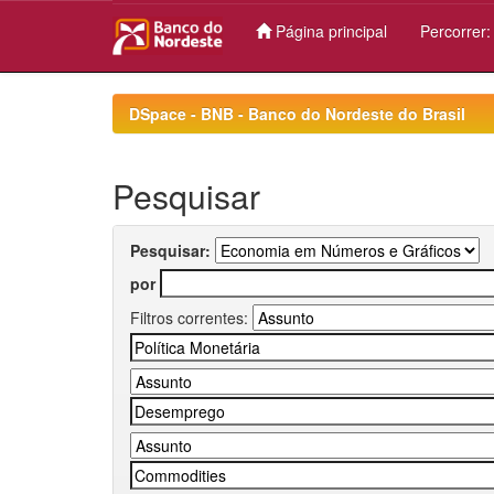
Página principal
Percorrer
Skip
navigation
DSpace - BNB - Banco do Nordeste do Brasil
Pesquisar
Pesquisar:
por
Filtros correntes: