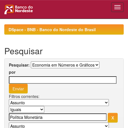
Skip
navigation
DSpace - BNB - Banco do Nordeste do Brasil
Pesquisar
Pesquisar:
por
Filtros correntes: