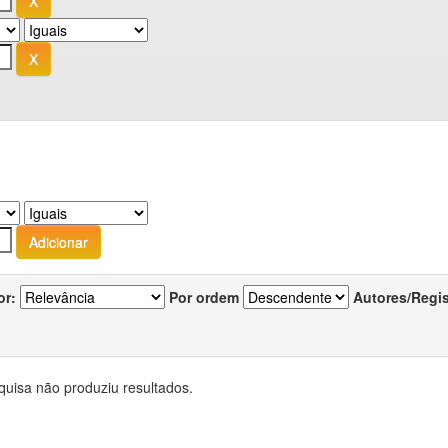
or:
Por ordem
Autores/Regi
quisa não produziu resultados.