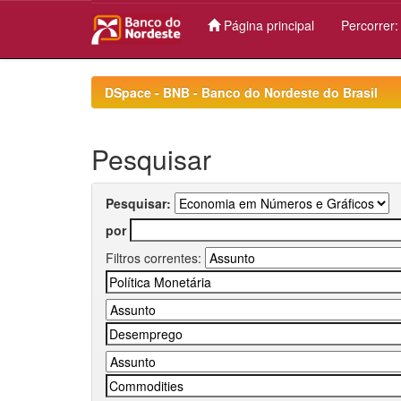
Página principal
Percorrer
Skip
navigation
DSpace - BNB - Banco do Nordeste do Brasil
Pesquisar
Pesquisar:
por
Filtros correntes: