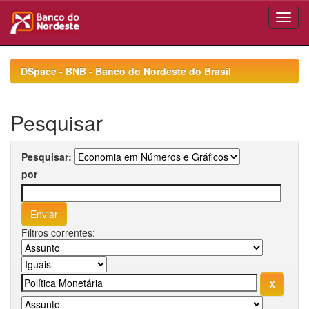
Skip
navigation
DSpace - BNB - Banco do Nordeste do Brasil
Pesquisar
Pesquisar:
por
Filtros correntes: