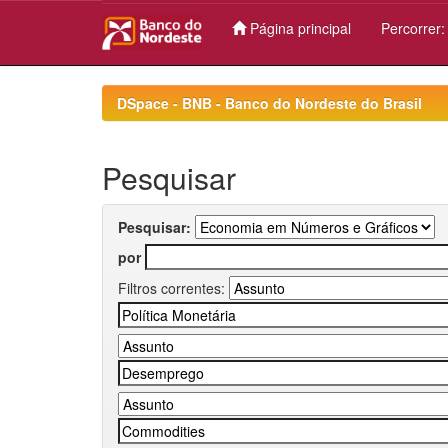
Página principal
Percorrer
Skip
navigation
DSpace - BNB - Banco do Nordeste do Brasil
Pesquisar
Pesquisar:
por
Filtros correntes: