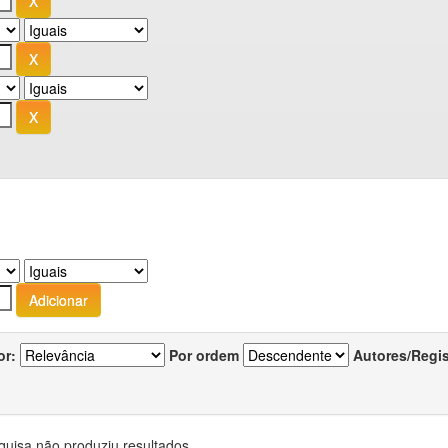
or:
Por ordem
Autores/Regi
quisa não produziu resultados.