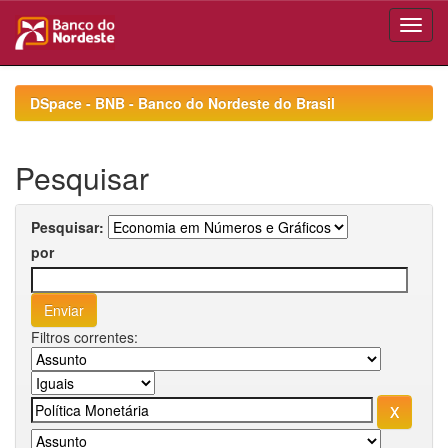
Skip
navigation
DSpace - BNB - Banco do Nordeste do Brasil
Pesquisar
Pesquisar:
por
Filtros correntes: