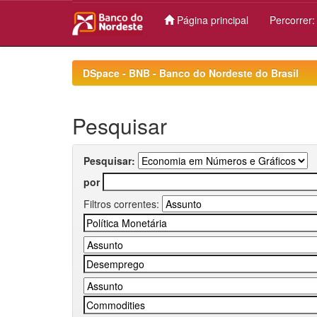
Página principal
Percorrer
Skip
navigation
DSpace - BNB - Banco do Nordeste do Brasil
Pesquisar
Pesquisar:
por
Filtros correntes: