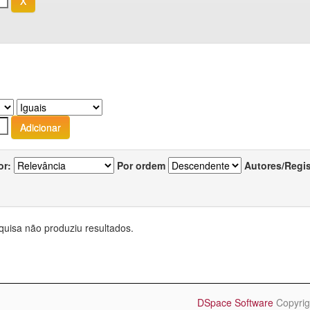
or:
Por ordem
Autores/Regi
quisa não produziu resultados.
DSpace Software
Copyrig