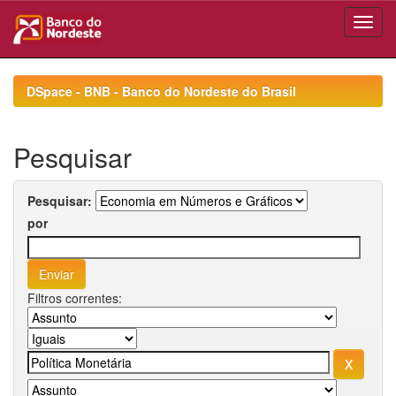
Skip
navigation
DSpace - BNB - Banco do Nordeste do Brasil
Pesquisar
Pesquisar:
por
Filtros correntes: