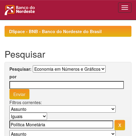
Skip
navigation
DSpace - BNB - Banco do Nordeste do Brasil
Pesquisar
Pesquisar:
por
Filtros correntes: