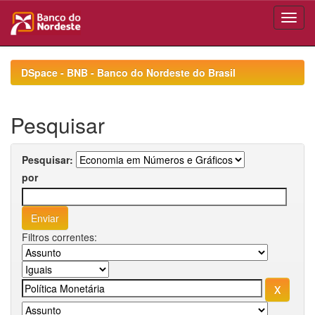
Skip
navigation
DSpace - BNB - Banco do Nordeste do Brasil
Pesquisar
Pesquisar:
por
Filtros correntes: