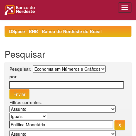
Skip
navigation
DSpace - BNB - Banco do Nordeste do Brasil
Pesquisar
Pesquisar:
por
Filtros correntes: