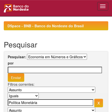
Skip
navigation
DSpace - BNB - Banco do Nordeste do Brasil
Pesquisar
Pesquisar:
por
Filtros correntes: