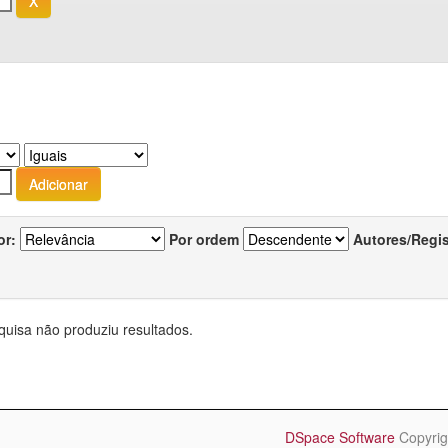
or:
Por ordem
Autores/Regi
quisa não produziu resultados.
DSpace Software
Copyrig