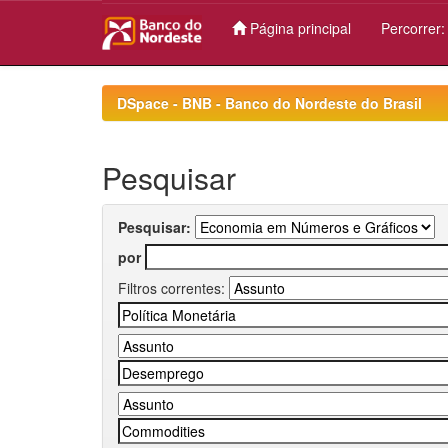
Página principal
Percorrer
Skip
navigation
DSpace - BNB - Banco do Nordeste do Brasil
Pesquisar
Pesquisar:
por
Filtros correntes: