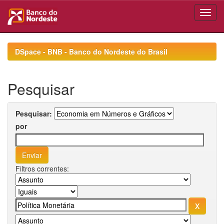
Skip
navigation
DSpace - BNB - Banco do Nordeste do Brasil
Pesquisar
Pesquisar:
por
Filtros correntes: