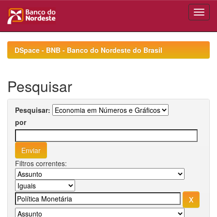
Skip
navigation
DSpace - BNB - Banco do Nordeste do Brasil
Pesquisar
Pesquisar:
por
Filtros correntes: