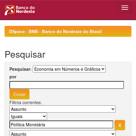
Skip
navigation
DSpace - BNB - Banco do Nordeste do Brasil
Pesquisar
Pesquisar:
por
Filtros correntes: