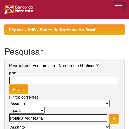
Skip
navigation
DSpace - BNB - Banco do Nordeste do Brasil
Pesquisar
Pesquisar:
por
Filtros correntes: