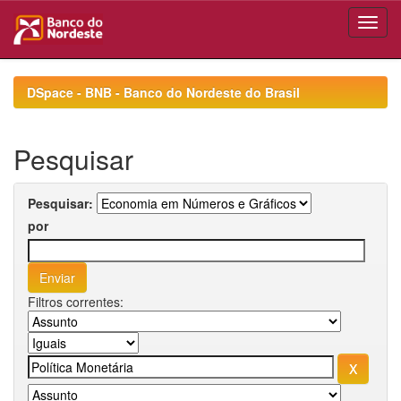
Skip
navigation
DSpace - BNB - Banco do Nordeste do Brasil
Pesquisar
Pesquisar:
por
Filtros correntes: