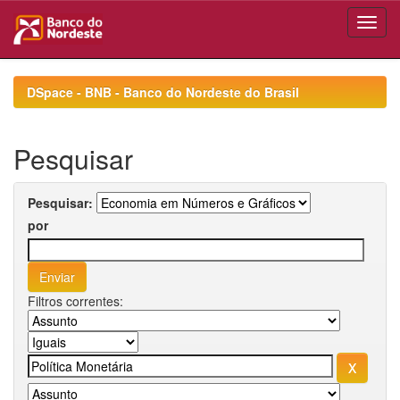
Skip
navigation
DSpace - BNB - Banco do Nordeste do Brasil
Pesquisar
Pesquisar:
por
Filtros correntes: