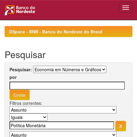
Skip
navigation
DSpace - BNB - Banco do Nordeste do Brasil
Pesquisar
Pesquisar:
por
Filtros correntes: