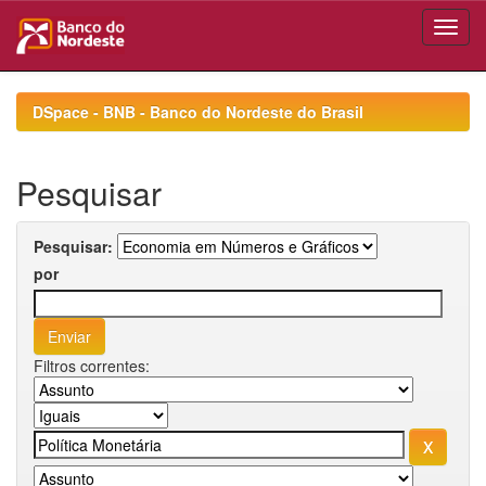
Skip
navigation
DSpace - BNB - Banco do Nordeste do Brasil
Pesquisar
Pesquisar:
por
Filtros correntes: