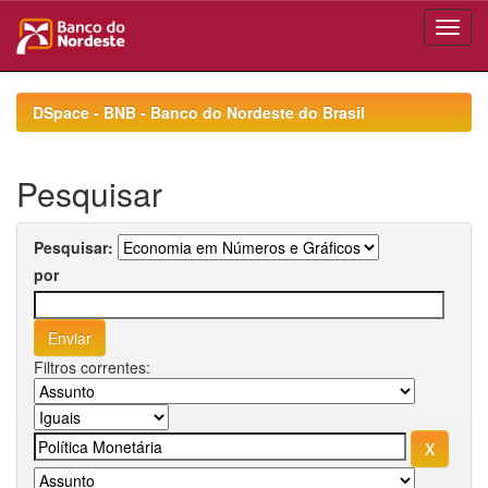
Skip
navigation
DSpace - BNB - Banco do Nordeste do Brasil
Pesquisar
Pesquisar:
por
Filtros correntes: