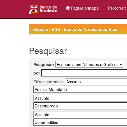
Página principal
Percorrer
Skip
navigation
DSpace - BNB - Banco do Nordeste do Brasil
Pesquisar
Pesquisar:
por
Filtros correntes: