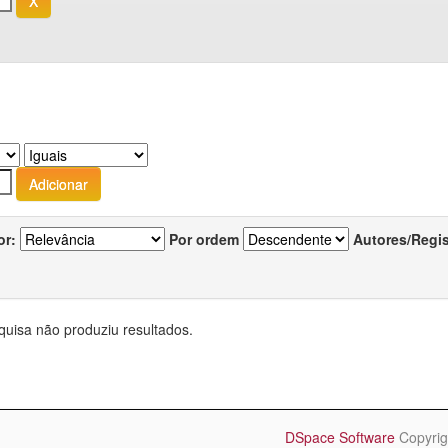
or:
Por ordem
Autores/Regi
quisa não produziu resultados.
DSpace Software
Copyrig