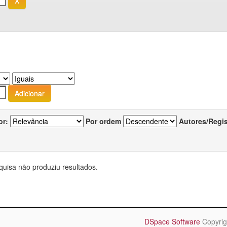
or:
Por ordem
Autores/Regi
quisa não produziu resultados.
DSpace Software
Copyrig