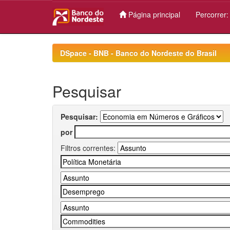
Página principal
Percorrer
Skip
navigation
DSpace - BNB - Banco do Nordeste do Brasil
Pesquisar
Pesquisar:
por
Filtros correntes: