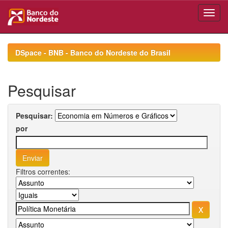
Skip
navigation
DSpace - BNB - Banco do Nordeste do Brasil
Pesquisar
Pesquisar:
por
Filtros correntes: