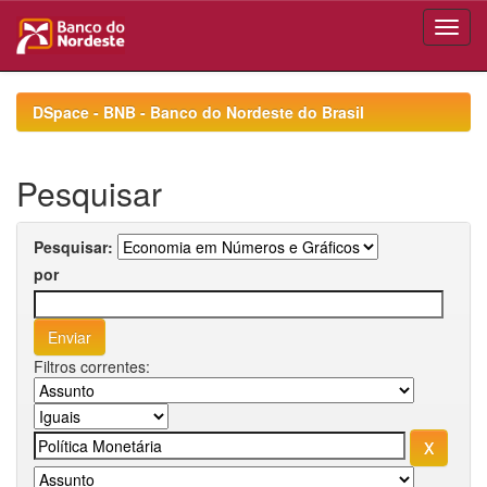
Skip
navigation
DSpace - BNB - Banco do Nordeste do Brasil
Pesquisar
Pesquisar:
por
Filtros correntes: