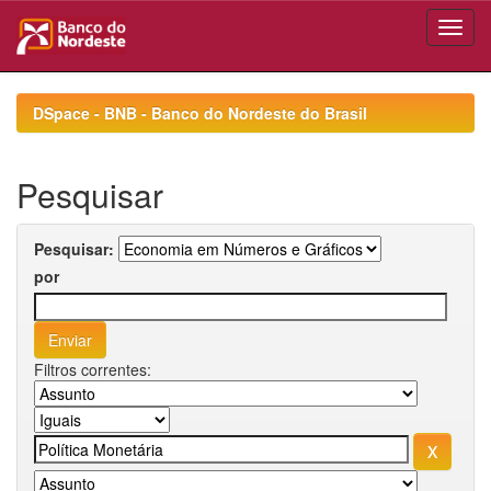
Skip
navigation
DSpace - BNB - Banco do Nordeste do Brasil
Pesquisar
Pesquisar:
por
Filtros correntes: