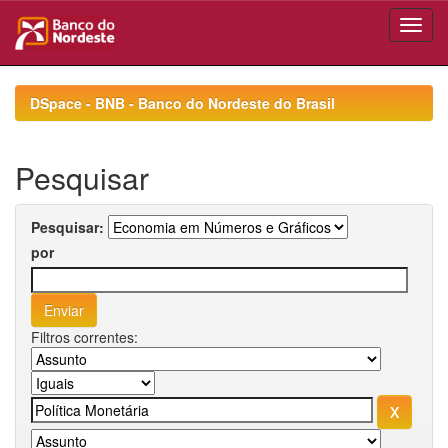
Skip
navigation
DSpace - BNB - Banco do Nordeste do Brasil
Pesquisar
Pesquisar:
por
Filtros correntes: