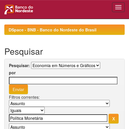
Skip
navigation
DSpace - BNB - Banco do Nordeste do Brasil
Pesquisar
Pesquisar:
por
Filtros correntes: