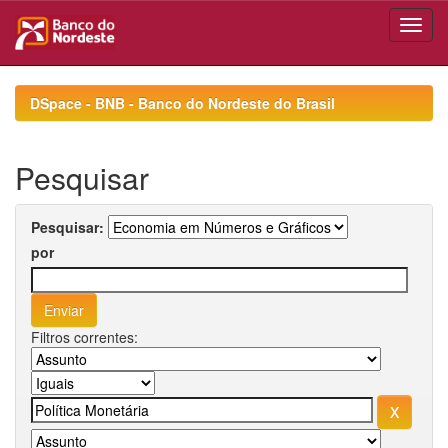
Skip
navigation
DSpace - BNB - Banco do Nordeste do Brasil
Pesquisar
Pesquisar:
por
Filtros correntes: