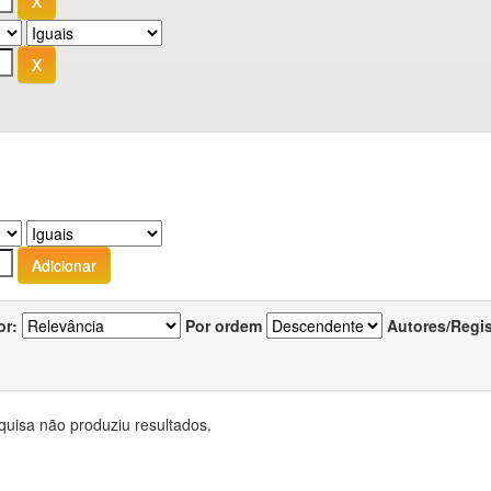
or:
Por ordem
Autores/Regi
quisa não produziu resultados.