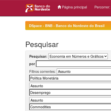
Página principal
Percorrer
Skip
navigation
DSpace - BNB - Banco do Nordeste do Brasil
Pesquisar
Pesquisar:
por
Filtros correntes: