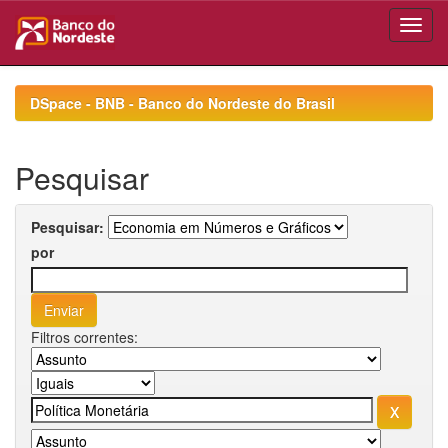
Skip
navigation
DSpace - BNB - Banco do Nordeste do Brasil
Pesquisar
Pesquisar:
por
Filtros correntes: