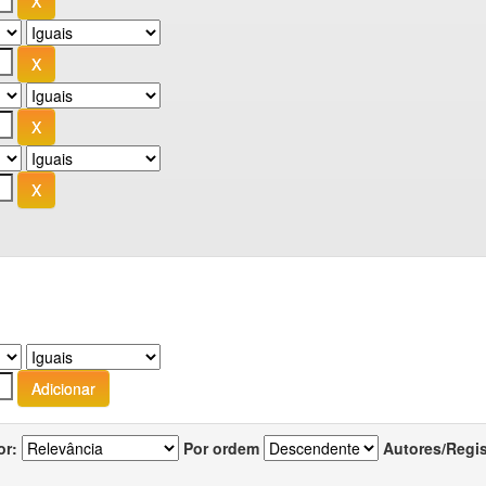
or:
Por ordem
Autores/Regi