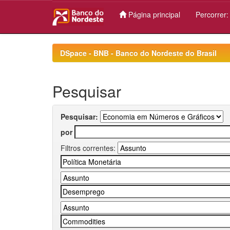
Página principal
Percorrer
Skip
navigation
DSpace - BNB - Banco do Nordeste do Brasil
Pesquisar
Pesquisar:
por
Filtros correntes: