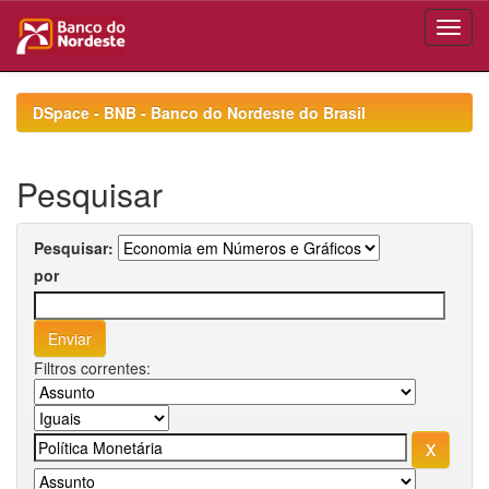
Skip
navigation
DSpace - BNB - Banco do Nordeste do Brasil
Pesquisar
Pesquisar:
por
Filtros correntes: