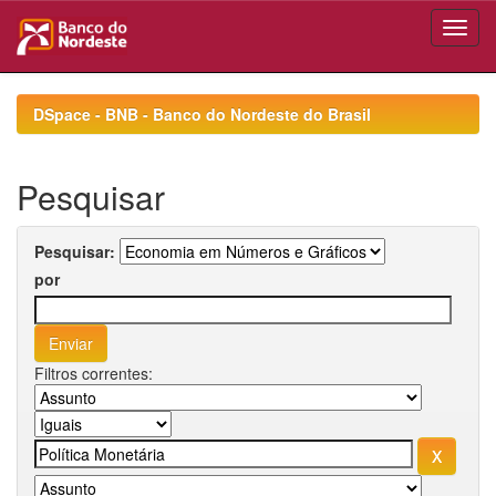
Skip
navigation
DSpace - BNB - Banco do Nordeste do Brasil
Pesquisar
Pesquisar:
por
Filtros correntes: