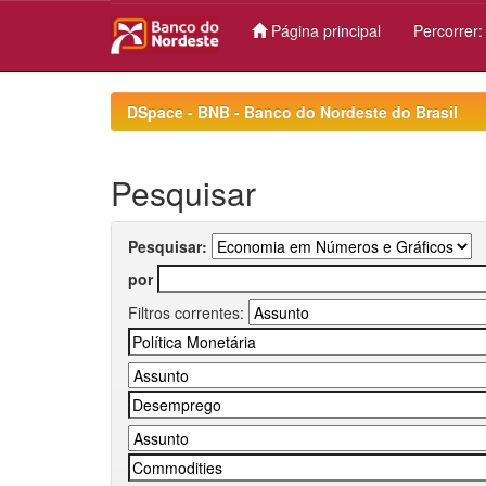
Página principal
Percorrer
Skip
navigation
DSpace - BNB - Banco do Nordeste do Brasil
Pesquisar
Pesquisar:
por
Filtros correntes: