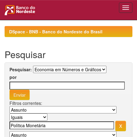
Skip
navigation
DSpace - BNB - Banco do Nordeste do Brasil
Pesquisar
Pesquisar:
por
Filtros correntes: