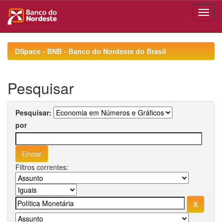
Skip
navigation
DSpace - BNB - Banco do Nordeste do Brasil
Pesquisar
Pesquisar:
por
Filtros correntes: