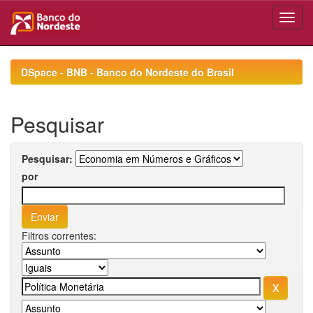
Skip
navigation
DSpace - BNB - Banco do Nordeste do Brasil
Pesquisar
Pesquisar:
por
Filtros correntes: