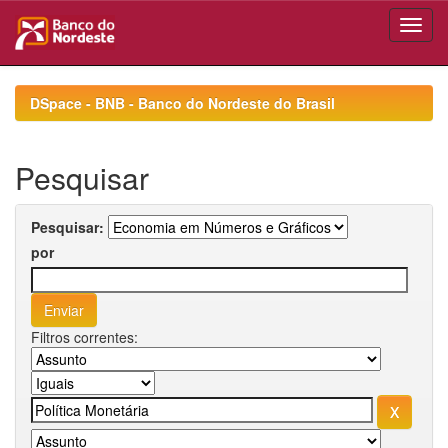
Skip
navigation
DSpace - BNB - Banco do Nordeste do Brasil
Pesquisar
Pesquisar:
por
Filtros correntes: