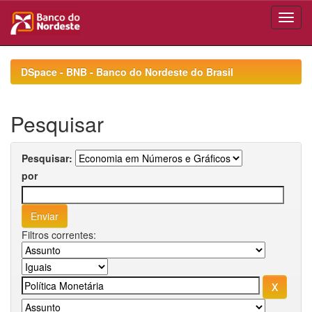
Skip
navigation
DSpace - BNB - Banco do Nordeste do Brasil
Pesquisar
Pesquisar:
por
Filtros correntes: