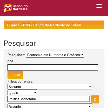
Skip
navigation
DSpace - BNB - Banco do Nordeste do Brasil
Pesquisar
Pesquisar:
por
Filtros correntes: