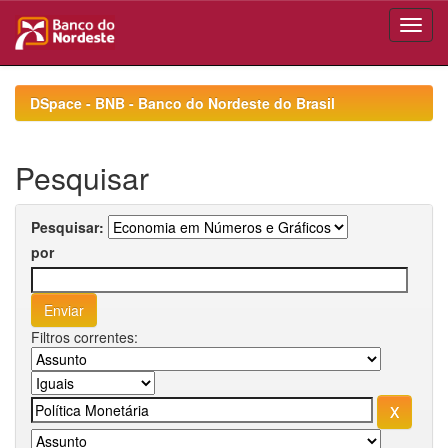
Skip
navigation
DSpace - BNB - Banco do Nordeste do Brasil
Pesquisar
Pesquisar:
por
Filtros correntes: