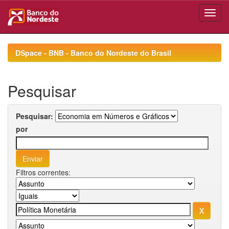
Skip
navigation
DSpace - BNB - Banco do Nordeste do Brasil
Pesquisar
Pesquisar:
por
Filtros correntes: