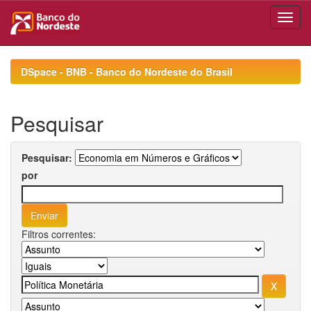
Skip
navigation
DSpace - BNB - Banco do Nordeste do Brasil
Pesquisar
Pesquisar:
por
Filtros correntes: