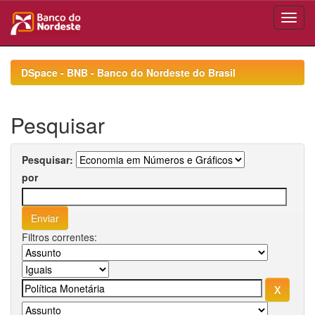
Skip
navigation
DSpace - BNB - Banco do Nordeste do Brasil
Pesquisar
Pesquisar:
por
Filtros correntes: