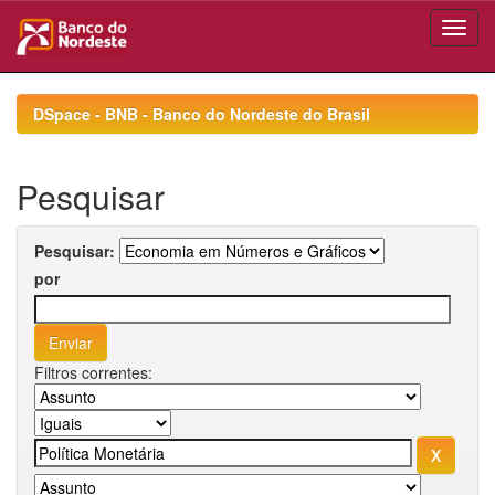
Skip
navigation
DSpace - BNB - Banco do Nordeste do Brasil
Pesquisar
Pesquisar:
por
Filtros correntes: