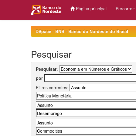
Página principal
Percorrer
Skip
navigation
DSpace - BNB - Banco do Nordeste do Brasil
Pesquisar
Pesquisar:
por
Filtros correntes: